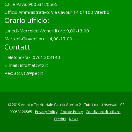
C.F. e P.Iva: 90053120565
Ufficio Amministrativo: Via Cavour 14 01100 Viterbo
Orario ufficio:
Lunedì-Mercoledì-Venerdì ore 9,00-13,00
Martedì-Giovedì ore 14,00-17,00
Contatti
Telefono/fax: 0761.303140
E-mail :
info@atcvt2.it
Pec:
atc.vt2@pec.it
© 2019 Ambito Territoriale Caccia Viterbo 2 - Tutti i diritti riservati - CF
90053120565 -
Privacy Policy
-
Cookie Policy
-
Condizioni di utilizzo
-
Credits
-
News