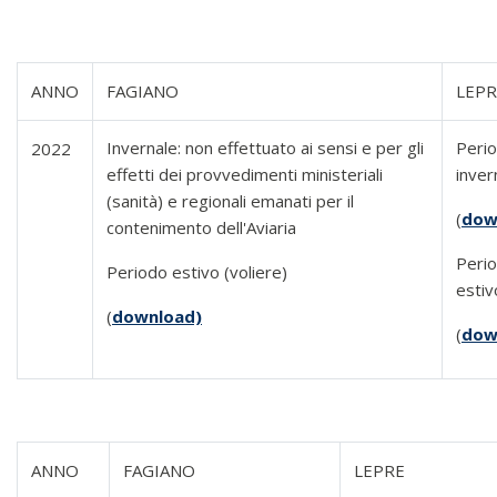
ANNO
FAGIANO
LEPR
Invernale: non effettuato ai sensi e per gli
Peri
2022
effetti dei provvedimenti ministeriali
inver
(sanità) e regionali emanati per il
(
dow
contenimento dell'Aviaria
Peri
Periodo estivo (voliere)
estiv
(
download)
(
dow
ANNO
FAGIANO
LEPRE