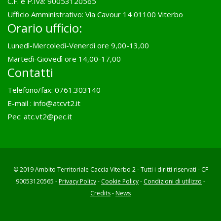
C.F. e P.Iva: 90053120565
Ufficio Amministrativo: Via Cavour 14 01100 Viterbo
Orario ufficio:
Lunedì-Mercoledì-Venerdì ore 9,00-13,00
Martedì-Giovedì ore 14,00-17,00
Contatti
Telefono/fax: 0761.303140
E-mail :
info@atcvt2.it
Pec:
atc.vt2@pec.it
© 2019 Ambito Territoriale Caccia Viterbo 2 - Tutti i diritti riservati - CF
90053120565 -
Privacy Policy
-
Cookie Policy
-
Condizioni di utilizzo
-
Credits
-
News